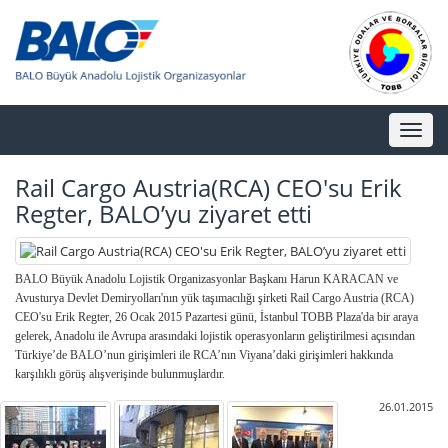
Toggl
naviga
Rail Cargo Austria(RCA) CEO'su Erik
Regter, BALO’yu ziyaret etti
BALO Büyük Anadolu Lojistik Organizasyonlar Başkanı Harun KARACAN ve
Avusturya Devlet Demiryolları'nın yük taşımacılığı şirketi Rail Cargo Austria (RCA)
CEO'su Erik Regter, 26 Ocak 2015 Pazartesi günü, İstanbul TOBB Plaza'da bir araya
gelerek, Anadolu ile Avrupa arasındaki lojistik operasyonların geliştirilmesi açısından
Türkiye’de BALO’nun girişimleri ile RCA’nın Viyana’daki girişimleri hakkında
karşılıklı görüş alışverişinde bulunmuşlardır.
26.01.2015