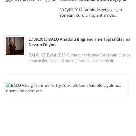
30 Eylül 2012 tarihinde gerçekleşen
Yönetim Kurulu Toplantısı’nda...
27.09.2013
BALO Anadolu Bilgilendirme Toplantılarına
Devam Ediyor.
BALO, 27 Eylül 2013 Cuma günü Konya Dedeman Otel'de
sanayicileri bilgilendirmek için toplantı düzenledi.
11
B
Vi
Tr
Tü
te
te
o
yo
ön