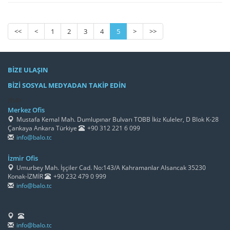
<<
<
1
2
3
4
5
>
>>
BİZE ULAŞIN
BİZİ SOSYAL MEDYADAN TAKİP EDİN
/h4>
Merkez Ofis
Mustafa Kemal Mah. Dumlupınar Bulvarı TOBB İkiz Kuleler, D Blok K-28
Çankaya Ankara Türkiye
+90 312 221 6 099
info@balo.tc
İzmir Ofis
Umurbey Mah. İşçiler Cad. No:143/A Kahramanlar Alsancak 35230
Konak-İZMİR
+90 232 479 0 999
info@balo.tc
info@balo.tc