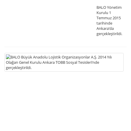
BALO Yönetim
Kurulu 1
Temmuz 2015
tarihinde
Ankara’da
gerçekleştirildi.
02
B
B
A
Lo
Or
A.
20
Yıl
Ol
Ge
Ku
A
T
So