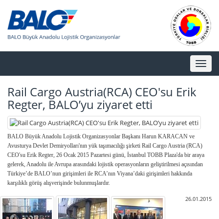
Toggl
naviga
Rail Cargo Austria(RCA) CEO'su Erik
Regter, BALO’yu ziyaret etti
BALO Büyük Anadolu Lojistik Organizasyonlar Başkanı Harun KARACAN ve
Avusturya Devlet Demiryolları'nın yük taşımacılığı şirketi Rail Cargo Austria (RCA)
CEO'su Erik Regter, 26 Ocak 2015 Pazartesi günü, İstanbul TOBB Plaza'da bir araya
gelerek, Anadolu ile Avrupa arasındaki lojistik operasyonların geliştirilmesi açısından
Türkiye’de BALO’nun girişimleri ile RCA’nın Viyana’daki girişimleri hakkında
karşılıklı görüş alışverişinde bulunmuşlardır.
26.01.2015