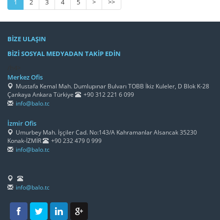
1
2
3
4
5
>
>>
BİZE ULAŞIN
BİZİ SOSYAL MEDYADAN TAKİP EDİN
/h4>
Merkez Ofis
Mustafa Kemal Mah. Dumlupınar Bulvarı TOBB İkiz Kuleler, D Blok K-28
Çankaya Ankara Türkiye
+90 312 221 6 099
info@balo.tc
İzmir Ofis
Umurbey Mah. İşçiler Cad. No:143/A Kahramanlar Alsancak 35230
Konak-İZMİR
+90 232 479 0 999
info@balo.tc
info@balo.tc