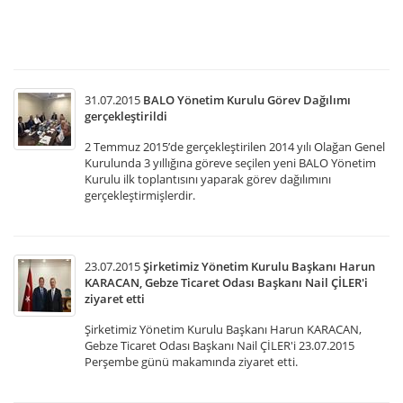
of
ge
31.07.2015
BALO Yönetim Kurulu Görev Dağılımı
gerçekleştirildi
2 Temmuz 2015’de gerçekleştirilen 2014 yılı Olağan Genel
Kurulunda 3 yıllığına göreve seçilen yeni BALO Yönetim
Kurulu ilk toplantısını yaparak görev dağılımını
gerçekleştirmişlerdir.
23.07.2015
Şirketimiz Yönetim Kurulu Başkanı Harun
KARACAN, Gebze Ticaret Odası Başkanı Nail ÇİLER'i
ziyaret etti
Şirketimiz Yönetim Kurulu Başkanı Harun KARACAN,
Gebze Ticaret Odası Başkanı Nail ÇİLER'i 23.07.2015
Perşembe günü makamında ziyaret etti.