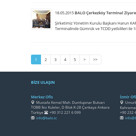
18.05.2015
BALO Çerkezköy Terminal Ziyare
Şirketimiz Yönetim Kurulu Başkanı Harun KA
Terminalinde Gümrük ve TCDD yetkilileri ile 
1
2
3
4
5
>
>>
BİZE ULAŞIN
Merkez Ofis
İzmir Ofi
Mustafa Kemal Mah. Dumlupınar Bulvarı
Umurbe
TOBB İkiz Kuleler, D Blok K-28 Çankaya Ankara
Kahraman
Türkiye
+90 312 221 6 099
+90 232 
info@balo.tc
info@b