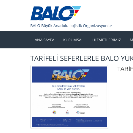
ANA SAYFA
KURUMSAL
HİZMETLERİMİZ
M
TARİFELİ SEFERLERLE BALO YÜK
TARİ