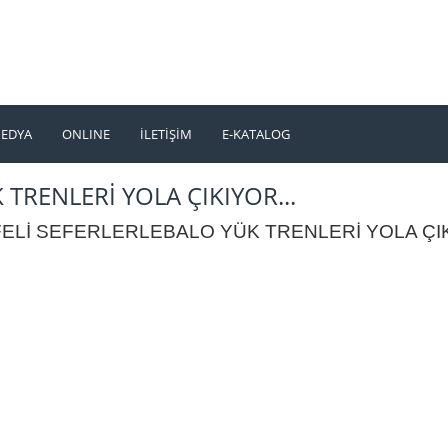
EDYA
ONLINE
İLETİŞİM
E-KATALOG
TÜRKÇE
ENGLISH
 TRENLERİ YOLA ÇIKIYOR...
FELİ
SEFERLERLE
BALO YÜK TRENLERİ YOLA ÇIK