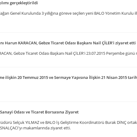
ımı gerçekleştirildi
lağan Genel Kurulunda 3 yıllığına göreve seçilen yeni BALO Yönetim Kurulu il
nı Harun KARACAN, Gebze Ticaret Odası Başkanı Nail ÇİLER'i ziyaret etti
ACAN, Gebze Ticaret Odası Başkanı Nail ÇİLER'i 23.07.2015 Perşembe günü 
ilişkin 20 Temmuz 2015 ve Sermaye Yapısına İlişkin 21 Nisan 2015 tarihli
Sanayi Odası ve Ticaret Borsasına Ziyaret
dürü Selçuk YILMAZ ve BALO İş Geliştirme Koordinatörü Burak DİNÇ ortak
SNALÇACI'yı makamlarında ziyaret etti.