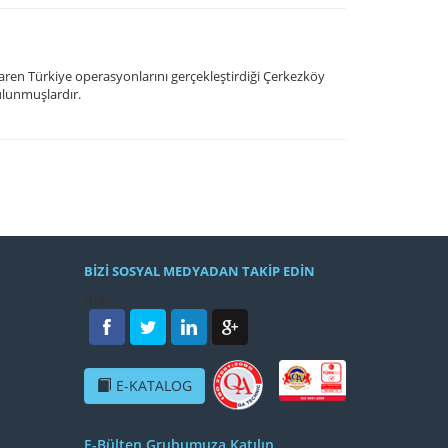
en Türkiye operasyonlarını gerçekleştirdiği Çerkezköy
ulunmuşlardır.
BİZİ SOSYAL MEDYADAN TAKİP EDİN
/h4>
E-KATALOG
E-Bülten Grubumuza Katılın