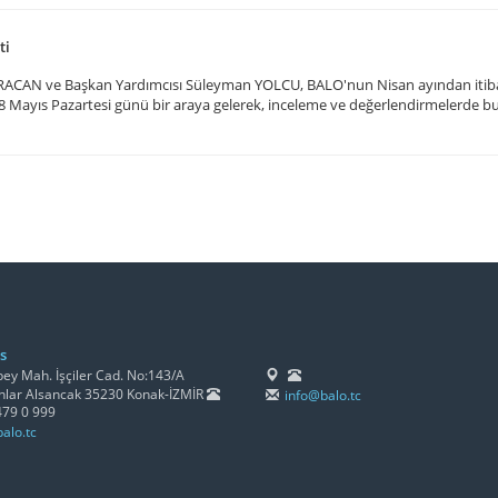
ti
RACAN ve Başkan Yardımcısı Süleyman YOLCU, BALO'nun Nisan ayından itibar
18 Mayıs Pazartesi günü bir araya gelerek, inceleme ve değerlendirmelerde b
s
y Mah. İşçiler Cad. No:143/A
lar Alsancak 35230 Konak-İZMİR
info@balo.tc
479 0 999
alo.tc