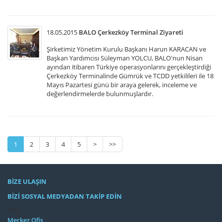
18.05.2015
BALO Çerkezköy Terminal Ziyareti
Şirketimiz Yönetim Kurulu Başkanı Harun KARACAN ve
Başkan Yardımcısı Süleyman YOLCU, BALO'nun Nisan
ayından itibaren Türkiye operasyonlarını gerçekleştirdiği
Çerkezköy Terminalinde Gümrük ve TCDD yetkilileri ile 18
Mayıs Pazartesi günü bir araya gelerek, inceleme ve
değerlendirmelerde bulunmuşlardır.
1
2
3
4
5
>
>>
BİZE ULAŞIN
BİZİ SOSYAL MEDYADAN TAKİP EDİN
/h4>
Merkez Ofis