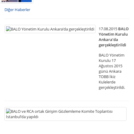
Diğer Haberler
17.08.2015
BALO
Yönetim Kurulu
Ankara’da
gerçekleştirildi
BALO Yönetim
Kurulu 17
Ağustos 2015
günü Ankara
TOBB İkiz
Kulelerde
gerçekleştirildi.
03
B
ve
R
or