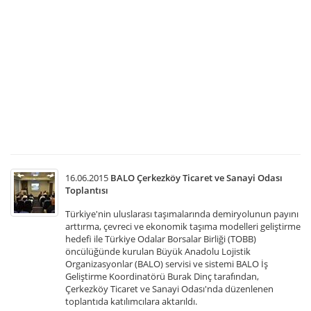
20
Yıl
Ol
Ge
Ku
An
T
So
Te
02
ta
ger
16.06.2015
BALO Çerkezköy Ticaret ve Sanayi Odası
Toplantısı
Türkiye'nin uluslarası taşımalarında demiryolunun payını
arttırma, çevreci ve ekonomik taşıma modelleri geliştirme
hedefi ile Türkiye Odalar Borsalar Birliği (TOBB)
öncülüğünde kurulan Büyük Anadolu Lojistik
Organizasyonlar (BALO) servisi ve sistemi BALO İş
Geliştirme Koordinatörü Burak Dinç tarafından,
Çerkezköy Ticaret ve Sanayi Odası'nda düzenlenen
toplantıda katılımcılara aktarıldı.