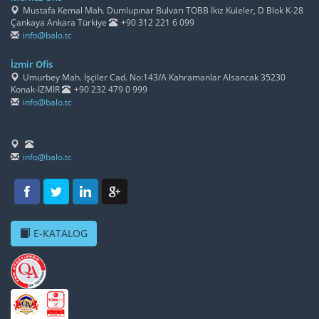
Mustafa Kemal Mah. Dumlupınar Bulvarı TOBB İkiz Kuleler, D Blok K-28
Çankaya Ankara Türkiye
+90 312 221 6 099
info@balo.tc
İzmir Ofis
Umurbey Mah. İşçiler Cad. No:143/A Kahramanlar Alsancak 35230
Konak-İZMİR
+90 232 479 0 999
info@balo.tc
info@balo.tc
E-KATALOG