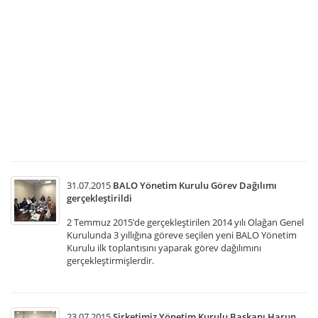
Ko
To
3
Ağ
20
Pa
g
UT
me
of
ge
31.07.2015
BALO Yönetim Kurulu Görev Dağılımı
gerçekleştirildi
2 Temmuz 2015’de gerçekleştirilen 2014 yılı Olağan Genel
Kurulunda 3 yıllığına göreve seçilen yeni BALO Yönetim
Kurulu ilk toplantısını yaparak görev dağılımını
gerçekleştirmişlerdir.
23.07.2015
Şirketimiz Yönetim Kurulu Başkanı Harun