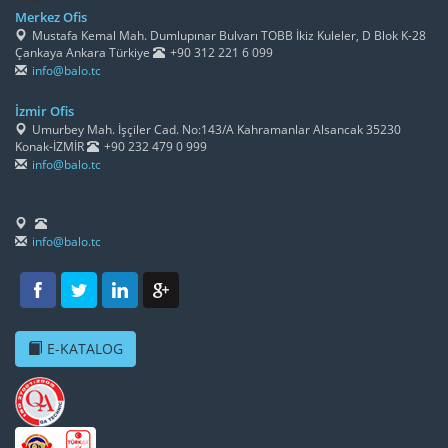
Merkez Ofis
Mustafa Kemal Mah. Dumlupınar Bulvarı TOBB İkiz Kuleler, D Blok K-28
Çankaya Ankara Türkiye
+90 312 221 6 099
info@balo.tc
İzmir Ofis
Umurbey Mah. İşçiler Cad. No:143/A Kahramanlar Alsancak 35230
Konak-İZMİR
+90 232 479 0 999
info@balo.tc
info@balo.tc
E-KATALOG