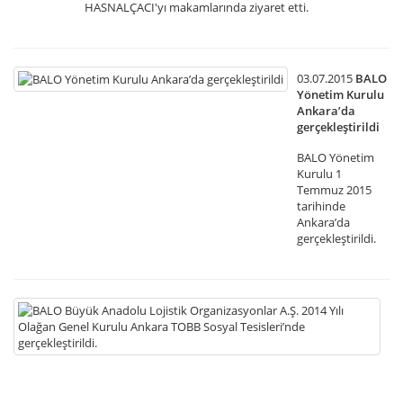
HASNALÇACI'yı makamlarında ziyaret etti.
03.07.2015
BALO
Yönetim Kurulu
Ankara’da
gerçekleştirildi
BALO Yönetim
Kurulu 1
Temmuz 2015
tarihinde
Ankara’da
gerçekleştirildi.
02
B
B
A
Lo
Or