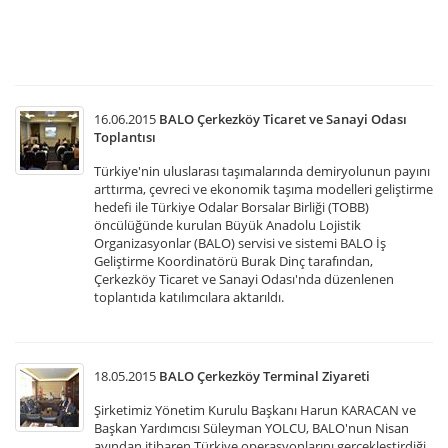
02
ta
ger
16.06.2015
BALO Çerkezköy Ticaret ve Sanayi Odası
Toplantısı
Türkiye'nin uluslarası taşımalarında demiryolunun payını
arttırma, çevreci ve ekonomik taşıma modelleri geliştirme
hedefi ile Türkiye Odalar Borsalar Birliği (TOBB)
öncülüğünde kurulan Büyük Anadolu Lojistik
Organizasyonlar (BALO) servisi ve sistemi BALO İş
Geliştirme Koordinatörü Burak Dinç tarafından,
Çerkezköy Ticaret ve Sanayi Odası'nda düzenlenen
toplantıda katılımcılara aktarıldı.
18.05.2015
BALO Çerkezköy Terminal Ziyareti
Şirketimiz Yönetim Kurulu Başkanı Harun KARACAN ve
Başkan Yardımcısı Süleyman YOLCU, BALO'nun Nisan
ayından itibaren Türkiye operasyonlarını gerçekleştirdiği