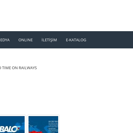
EDYA
ONLINE
İLETİŞİM
E-KATALOG
TÜRKÇE
ENGLISH
LO TIME ON RAILWAYS