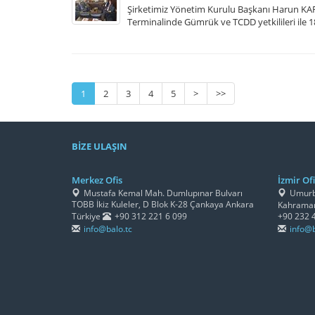
Şirketimiz Yönetim Kurulu Başkanı Harun KA
Terminalinde Gümrük ve TCDD yetkilileri ile 
1
2
3
4
5
>
>>
BİZE ULAŞIN
Merkez Ofis
İzmir Ofi
Mustafa Kemal Mah. Dumlupınar Bulvarı
Umurbe
TOBB İkiz Kuleler, D Blok K-28 Çankaya Ankara
Kahraman
Türkiye
+90 312 221 6 099
+90 232 
info@balo.tc
info@b