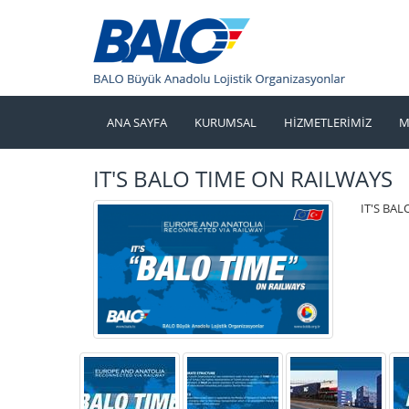
ANA SAYFA
KURUMSAL
HİZMETLERİMİZ
M
IT'S BALO TIME ON RAILWAYS
IT'S BA