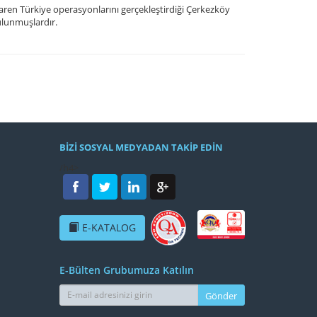
en Türkiye operasyonlarını gerçekleştirdiği Çerkezköy
ulunmuşlardır.
BİZİ SOSYAL MEDYADAN TAKİP EDİN
/h4>
E-KATALOG
E-Bülten Grubumuza Katılın
Gönder