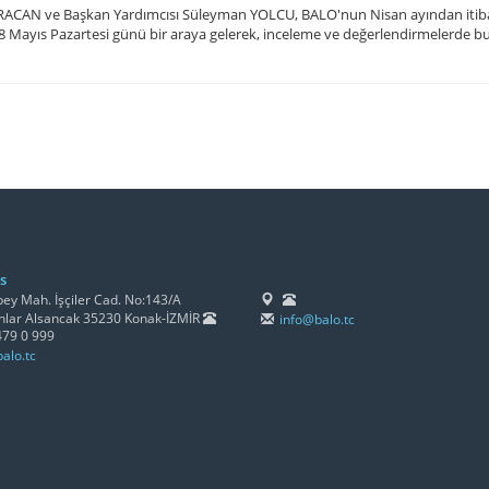
RACAN ve Başkan Yardımcısı Süleyman YOLCU, BALO'nun Nisan ayından itibar
18 Mayıs Pazartesi günü bir araya gelerek, inceleme ve değerlendirmelerde b
s
y Mah. İşçiler Cad. No:143/A
lar Alsancak 35230 Konak-İZMİR
info@balo.tc
479 0 999
alo.tc