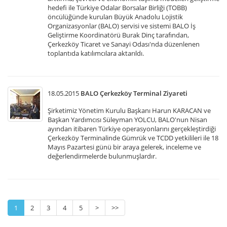
hedefi ile Türkiye Odalar Borsalar Birliği (TOBB)
öncülüğünde kurulan Büyük Anadolu Lojistik
Organizasyonlar (BALO) servisi ve sistemi BALO İş
Geliştirme Koordinatörü Burak Dinç tarafından,
Çerkezköy Ticaret ve Sanayi Odası'nda düzenlenen
toplantıda katılımcılara aktarıldı.
18.05.2015
BALO Çerkezköy Terminal Ziyareti
Şirketimiz Yönetim Kurulu Başkanı Harun KARACAN ve
Başkan Yardımcısı Süleyman YOLCU, BALO'nun Nisan
ayından itibaren Türkiye operasyonlarını gerçekleştirdiği
Çerkezköy Terminalinde Gümrük ve TCDD yetkilileri ile 18
Mayıs Pazartesi günü bir araya gelerek, inceleme ve
değerlendirmelerde bulunmuşlardır.
1
2
3
4
5
>
>>