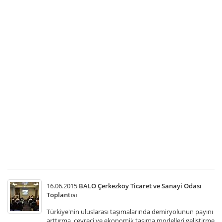
B
B
An
Lo
Or
A.
20
Yıl
Ol
Ge
Ku
An
T
So
Te
02
ta
ger
16.06.2015
BALO Çerkezköy Ticaret ve Sanayi Odası
Toplantısı
Türkiye'nin uluslarası taşımalarında demiryolunun payını
arttırma, çevreci ve ekonomik taşıma modelleri geliştirme