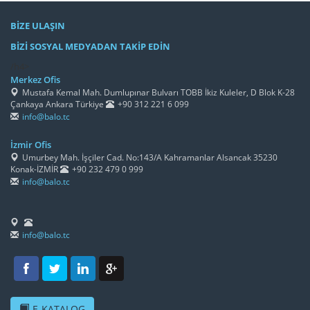
BİZE ULAŞIN
BİZİ SOSYAL MEDYADAN TAKİP EDİN
/h4>
Merkez Ofis
Mustafa Kemal Mah. Dumlupınar Bulvarı TOBB İkiz Kuleler, D Blok K-28
Çankaya Ankara Türkiye
+90 312 221 6 099
info@balo.tc
İzmir Ofis
Umurbey Mah. İşçiler Cad. No:143/A Kahramanlar Alsancak 35230
Konak-İZMİR
+90 232 479 0 999
info@balo.tc
info@balo.tc
E-KATALOG