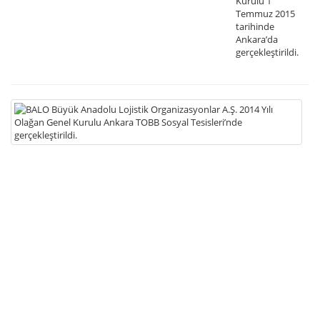
Kurulu 1
Temmuz 2015
tarihinde
Ankara’da
gerçekleştirildi.
02
B
B
A
Lo
Or
A.
20
Yıl
Ol
Ge
Ku
A
T
So
Te
ge